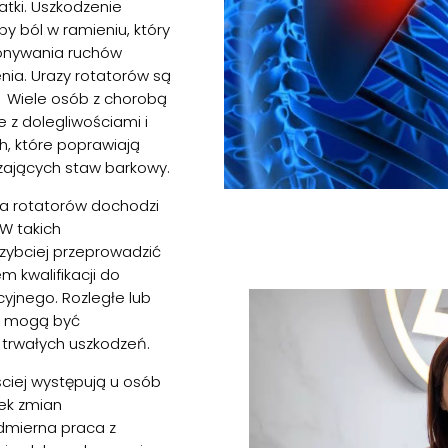
tki. Uszkodzenie
 ból w ramieniu, który
konywania ruchów
nia. Urazy rotatorów są
. Wiele osób z chorobą
 z dolegliwościami i
h, które poprawiają
czających staw barkowy.
a rotatorów dochodzi
W takich
szybciej przeprowadzić
 kwalifikacji do
yjnego. Rozległe lub
a, mogą być
 trwałych uszkodzeń.
ciej występują u osób
tek zmian
dmierna praca z