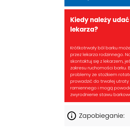
Kiedy należy udać 
lekarza?
Krótkotrwały ból barku moż
przez lekarza rodzinnego. 
skontaktuj się z lekarzem, j
zakresu ruchomości barku. 
problemy ze stożkiem rot
prowadzić do trwałej utrat
ramiennego i mogą powod
zwyrodnienie stawu barkow
Zapobieganie: