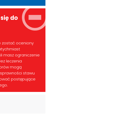
się do
e zostać oceniony
Natychmiast
eśli masz ograniczenie
Bez leczenia
atorów mogą
y sprawności stawu
ować postępujące
ego.