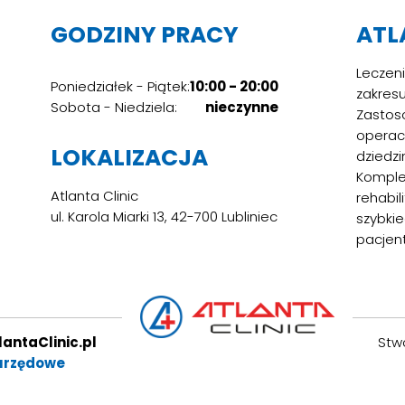
GODZINY PRACY
ATL
Leczen
Poniedziałek - Piątek:
10:00 - 20:00
zakres
Sobota - Niedziela:
nieczynne
Zastos
operac
LOKALIZACJA
dziedzi
Komple
Atlanta Clinic
rehabi
ul. Karola Miarki 13, 42-700 Lubliniec
szybki
pacjen
antaClinic.pl
Stwo
urzędowe