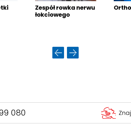
tki
Zespół
rowka nerwu
Ortho
łokciowego
99 080
Zna