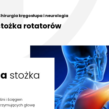
hirurgia kręgosłupa i neurologia
stożka rotatorów
ia
stożka
ni i ścięgien
trzymujących głowę