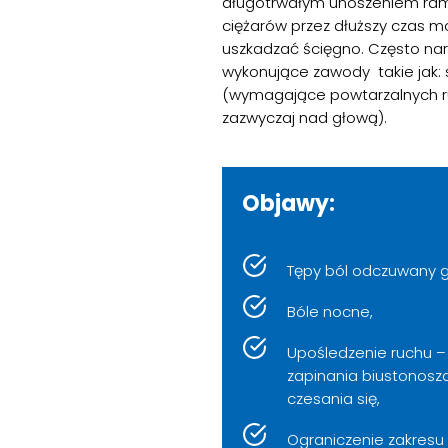
długotrwałym unoszeniem ram
ciężarów przez dłuższy czas m
uszkadzać ścięgno. Często na
wykonujące zawody takie jak: s
(wymagające powtarzalnych r
zazwyczaj nad głową).
Objawy:
Tępy ból odczuwany g
Bóle nocne,
Upośledzenie ruchu 
zapinania biustonosza
czesania się,
Ograniczenie zakresu