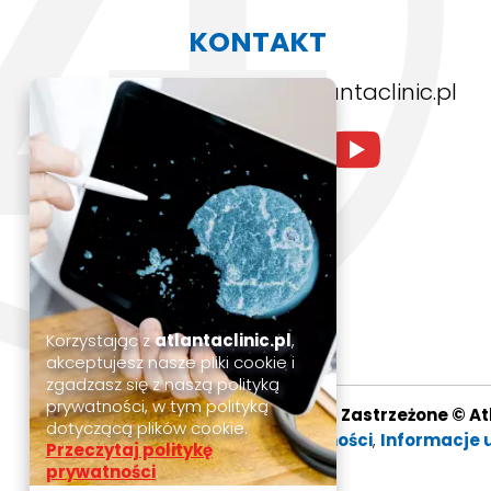
KONTAKT
kontakt@atlantaclinic.pl
Korzystając z
atlantaclinic.pl
,
akceptujesz nasze pliki cookie i
zgadzasz się z naszą polityką
prywatności, w tym polityką
Wszystkie Prawa Zastrzeżone © Atl
dotyczącą plików cookie.
Polityka prywatności
,
Informacje 
Przeczytaj politykę
prywatności
.