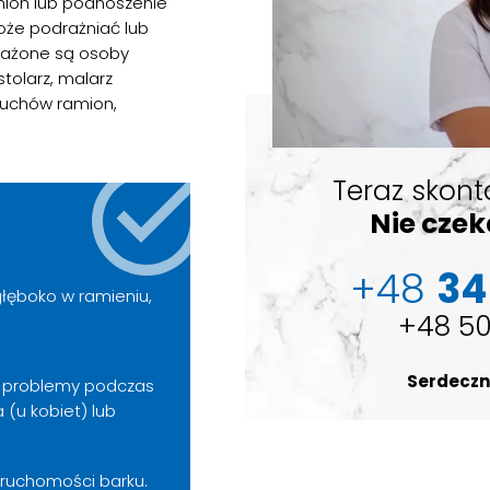
ion lub podnoszenie
oże podrażniać lub
rażone są osoby
tolarz, malarz
uchów ramion,
Teraz skont
Nie cze
+48
34
łęboko w ramieniu,
+48 50
Serdeczn
– problemy podczas
 (u kobiet) lub
 ruchomości barku.