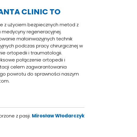
ANTA CLINIC TO
ie z użyciem bezpiecznych metod z
u medycyny regeneracyjnej.
owanie małoinwazyjnych technik
yjnych podczas pracy chirurgicznej w
nie ortopedii i traumatologii.
ksowe połączenie ortopedii i
litacji celem zagwarantowania
ego powrotu do sprawności naszym
tom.
rzone z pasji:
Mirosław Włodarczyk