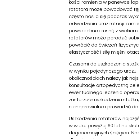
kości ramienia w panewce łopa
rotatora może powodować tępy
często nasila się podczas wy
odwodzenia oraz rotacji ramie
powszechne i rosną z wiekiem
rotatorów może poradzić sobie
powrócić do ćwiczeń fizycznyc
elastyczność i siłę mięśni ota
Czasami do uszkodzenia stożk
w wyniku pojedynczego urazu. 
okolicznościach należy jak naj
konsultacje ortopedyczną celem
ewentualnego leczenia operac
zastarzałe uszkodzenia stożk
nienaprawialne i prowadzić do
Uszkodzenia rotatorów najczęś
w wieku powyżej 60 lat na sku
degeneracyjnych ścięgien. Na