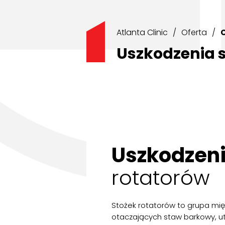
Atlanta Clinic
/
Oferta
/
C
Uszkodzenia 
Uszkodzen
rotatorów
Stożek rotatorów to grupa mięś
otaczających staw barkowy, u