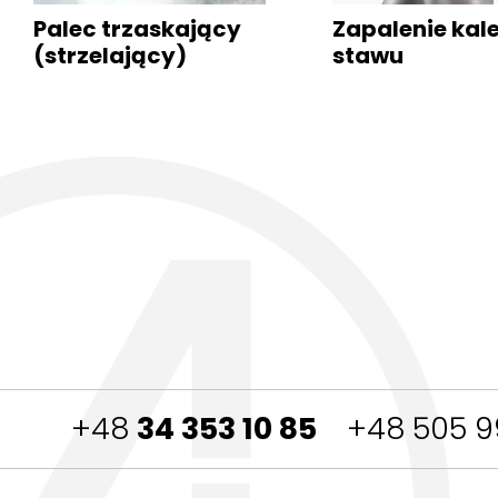
Palec
trzaskający
Zapalenie
kale
(strzelający)
stawu
+48
34 353 10 85
+48 505 9