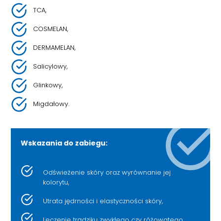
TCA,
COSMELAN,
DERMAMELAN,
Salicylowy,
Glinkowy,
Migdałowy.
Wskazania do zabiegu:
Odświeżenie skóry oraz wyrównanie jej
kolorytu,
Utrata jędrności i elastyczności skóry,
Leczenie trądziku zwykłego czy różowatego,