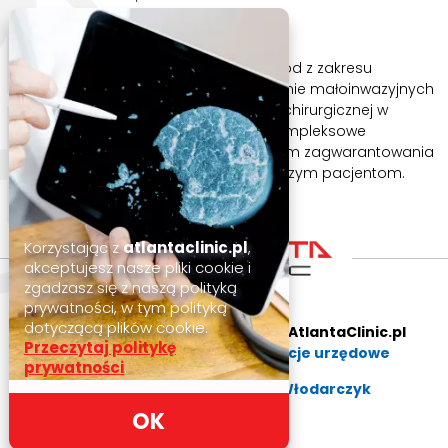
ATLANTA CLINIC TO
Leczenie z użyciem bezpiecznych metod z zakresu
medycyny regeneracyjnej. Zastosowanie małoinwazyjnych
technik operacyjnych podczas pracy chirurgicznej w
dziedzinie ortopedii i traumatologii. Kompleksowe
połączenie ortopedii i rehabilitacji celem zagwarantowania
szybkiego powrotu do sprawności naszym pacjentom.
Korzystając z
atlantaclinic.pl
,
akceptujesz nasze pliki cookie i
zgadzasz się z naszą polityką
prywatności, w tym polityką
dotyczącą plików cookie.
Wszystkie Prawa Zastrzeżone © AtlantaClinic.pl
Przeczytaj politykę
Polityka prywatności
,
Informacje urzędowe
prywatności
.
Stworzone z pasji:
Mirosław Włodarczyk
OK