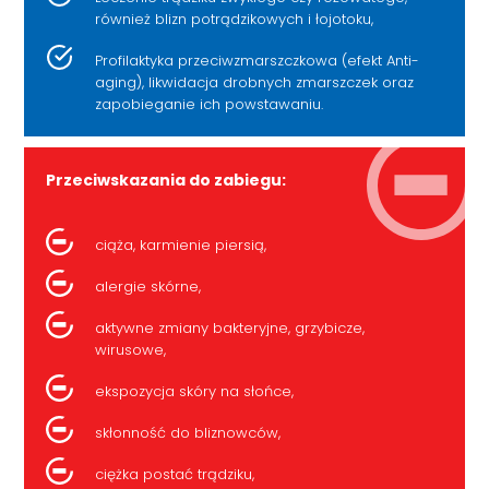
również blizn potrądzikowych i łojotoku,
Profilaktyka przeciwzmarszczkowa (efekt Anti-
aging), likwidacja drobnych zmarszczek oraz
zapobieganie ich powstawaniu.
Przeciwskazania do zabiegu:
ciąża, karmienie piersią,
alergie skórne,
aktywne zmiany bakteryjne, grzybicze,
wirusowe,
ekspozycja skóry na słońce,
skłonność do bliznowców,
ciężka postać trądziku,