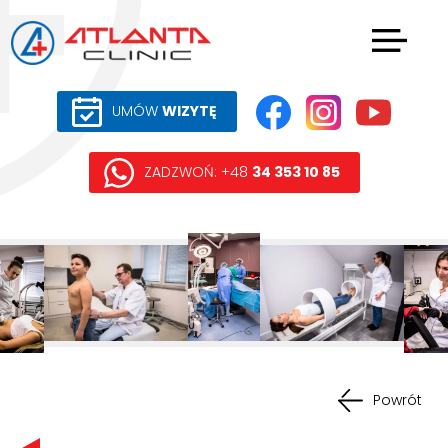
UMÓW
WIZYTĘ
ZADZWOŃ: +48
34 353 10 85
Powrót