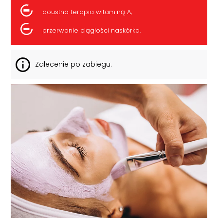
doustna terapia witaminą A,
przerwanie ciągłości naskórka.
Zalecenie po zabiegu: