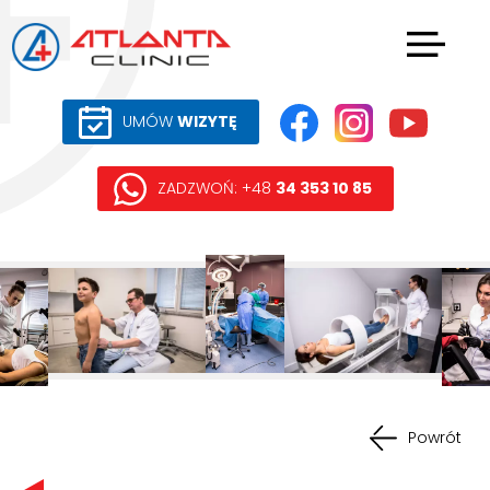
UMÓW
WIZYTĘ
ZADZWOŃ: +48
34 353 10 85
Powrót