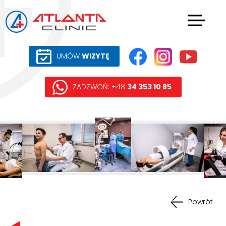
UMÓW
WIZYTĘ
ZADZWOŃ: +48
34 353 10 85
Powrót