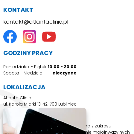
KONTAKT
kontakt@atlantaclinic.pl
GODZINY PRACY
Poniedziałek - Piątek:
10:00 - 20:00
Sobota - Niedziela:
nieczynne
LOKALIZACJA
Atlanta Clinic
ul. Karola Miarki 13, 42-700 Lubliniec
ATLANTA CLINIC TO
Leczenie z użyciem bezpiecznych metod z zakresu
medycyny regeneracyjnej. Zastosowanie małoinwazyjnych