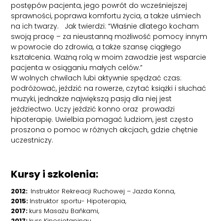
postępów pacjenta, jego powrót do wcześniejszej
sprawności, poprawa komfortu życia, a także uśmiech
na ich twarzy. Jak twierdzi: “Właśnie dlatego kocham
swoją pracę – za nieustanną możliwość pomocy innym
w powrocie do zdrowia, a także szansę ciągłego
kształcenia. Ważną rolą w moim zawodzie jest wsparcie
pacjenta w osiąganiu małych celów.”
W wolnych chwilach lubi aktywnie spędzać czas:
podróżować, jeździć na rowerze, czytać książki i słuchać
muzyki, jednakże największą pasją dla niej jest
jeździectwo. Uczy jeździć konno oraz prowadzi
hipoterapię. Uwielbia pomagać ludziom, jest często
proszona o pomoc w różnych akcjach, gdzie chętnie
uczestniczy.
Kursy i szkolenia:
2012:
Instruktor Rekreacji Ruchowej – Jazda Konna,
2015:
Instruktor sportu- Hipoterapia,
2017:
kurs Masażu Bańkami,
2017:
kurs Kinesiotapingu,